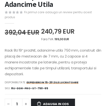
the
Adancime Utila
beginning
of
Fii primul care adauga un review pentru acest
the
produs
images
gallery
240,79 EUR
392,04 EUR
199,00 EUR
Rack 8U 19″ proLINE, adancime utila 750 mm, construit din
placaj de mesteacan de 7 mm, cu 2 capace si 4
manere incastrate pe laterale, pentru a proteja
echipamentele tale pe timpul utilizarii, transportului si
depozitarii.
DISPONIBILITATE:
EXPEDIERE IN 15-20 ZILE LUCRATOARE
SKU
8U-DDR-PRO-ST-750-65
ADAUGA IN COS