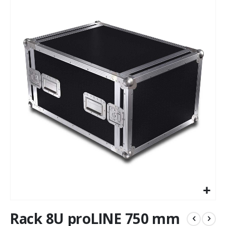
to
the
end
of
the
images
gallery
Skip
Rack 8U proLINE 750 mm
to