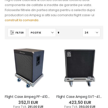
componente de calitate si insotite de garantie pe viata.
Flight Case Clapa Yamaha DGX-670 88 Keys
Flight Case Clapa Korg PA5X 61 Keys
Foloseste filtrele din partea stanga pentru a selecta dupa
496,10 EUR
447,70 EUR
producatori ca Ampeg si altii sau comanda flight case-ul
construit la comanda.
410,00 EUR
370,00 EUR
Seteaza
FILTER
Descendent
Flight Case Ampeg PF-410HLF
Flight Case Ampeg SVT-410HE
352,11 EUR
423,50 EUR
291,00 EUR
350,00 EUR