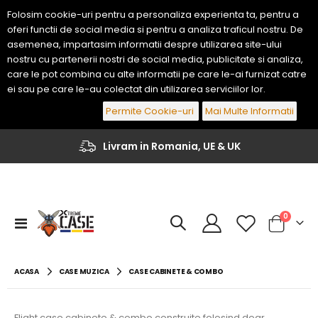
Folosim cookie-uri pentru a personaliza experienta ta, pentru a
oferi functii de social media si pentru a analiza traficul nostru. De
asemenea, impartasim informatii despre utilizarea site-ului
nostru cu partenerii nostri de social media, publicitate si analiza,
care le pot combina cu alte informatii pe care le-ai furnizat catre
ei sau pe care le-au colectat din utilizarea serviciilor lor.
Permite Cookie-uri
Mai Multe Informatii
Livram in Romania, UE & UK
Flight Case Clapa Yamaha Genos 2 76 Keys
Flight Case Clapa Korg PA-700 / PA-1000 61 Keys
484,00 EUR
447,70 EUR
articole
0
Comutare
Cart
in
400,00 EUR
370,00 EUR
navigare
Flight Case Clapa Yamaha PSR-A5000 61 Keys
Flight Case Clapa Korg PA5X 76 Keys
ACASA
CASE MUZICA
CASE CABINETE & COMBO
435,60 EUR
459,80 EUR
360,00 EUR
380,00 EUR
Flight case cabinete & combo construite folosind doar