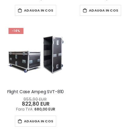
ADAUGA IN COS
ADAUGA IN COS
-14%
Flight Case Ampeg SVT-810
955,90 EUR
822,80 EUR
Pret
special
680,00 EUR
ADAUGA IN COS