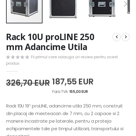
Skip
Rack 10U proLINE 250
to
the
mm Adancime Utila
beginning
of
Fii primul care adauga un review pentru acest
the
produs
images
gallery
187,55 EUR
326,70 EUR
155,00 EUR
Rack 10U 19″ proLINE, adancime utila 250 mm, construit
din placaj de mesteacan de 7 mm, cu 2 capace si 2
manere incastrate pe laterale, pentru a proteja
echipamentele tale pe timpul utilizarii, transportului si