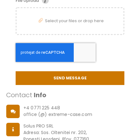
File Upload
Select your files or drop here
SEND MESSAGE
Contact
Info
+4 0771 225 448
office (@) extreme-case.com
Solus PRO SRL
Adresa: Sos. Oltenitei nr. 202,
Popesti Leordeni, Ilfov, 077160,