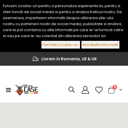
Folosim cookie-uri pentru a personaliza experienta ta, pentru a
oferi functii de social media si pentru a analiza traficul nostru. De
asemenea, impartasim informatii despre utilizarea site-ului
nostru cu partenerii nostri de social media, publicitate si analiza,
care le pot combina cu alte informatii pe care le-ai furnizat catre
ei sau pe care le-au colectat din utilizarea serviciilor lor.
Permite Cookie-uri
Mai Multe Informatii
Livram in Romania, UE & UK
articole
0
Comutare
Cart
in
navigare