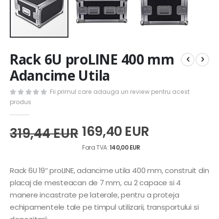
Skip
Rack 6U proLINE 400 mm
to
the
Adancime Utila
beginning
of
Fii primul care adauga un review pentru acest
the
produs
images
gallery
169,40 EUR
319,44 EUR
140,00 EUR
Rack 6U 19″ proLINE, adancime utila 400 mm, construit din
placaj de mesteacan de 7 mm, cu 2 capace si 4
manere incastrate pe laterale, pentru a proteja
echipamentele tale pe timpul utilizarii, transportului si