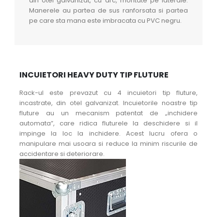
din otel galvanizat, cu arc, montate pe laterale.
Manerele au partea de sus ranforsata si partea
pe care sta mana este imbracata cu PVC negru.
INCUIETORI HEAVY DUTY TIP FLUTURE
Rack-ul este prevazut cu 4 incuietori tip fluture,
incastrate, din otel galvanizat. Incuietorile noastre tip
fluture au un mecanism patentat de „inchidere
automata”, care ridica fluturele la deschidere si il
impinge la loc la inchidere. Acest lucru ofera o
manipulare mai usoara si reduce la minim riscurile de
accidentare si deteriorare.