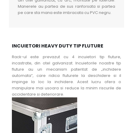
din otel galvanizat, cu arc, montate pe laterale.
Manerele au partea de sus ranforsata si partea
pe care sta mana este imbracata cu PVC negru.
INCUIETORI HEAVY DUTY TIP FLUTURE
Rack-ul este prevazut cu 4 incuietori tip fluture,
incastrate, din otel galvanizat. Incuietorile noastre tip
fluture au un mecanism patentat de „inchidere
automata”, care ridica fluturele la deschidere si il
impinge la loc la inchidere. Acest lucru ofera o
manipulare mai usoara si reduce la minim riscurile de
accidentare si deteriorare.