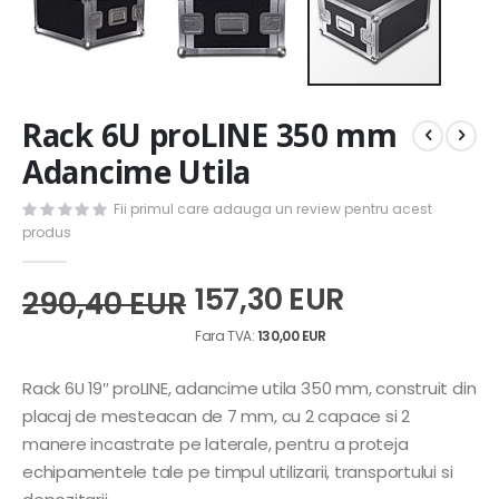
Skip
Rack 6U proLINE 350 mm
to
the
Adancime Utila
beginning
of
Fii primul care adauga un review pentru acest
the
produs
images
gallery
157,30 EUR
290,40 EUR
130,00 EUR
Rack 6U 19″ proLINE, adancime utila 350 mm, construit din
placaj de mesteacan de 7 mm, cu 2 capace si 2
manere incastrate pe laterale, pentru a proteja
echipamentele tale pe timpul utilizarii, transportului si