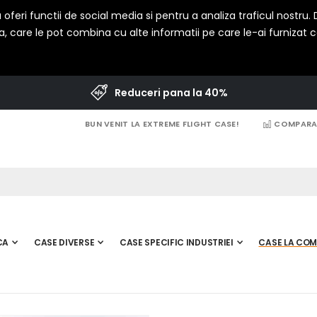
oferi functii de social media si pentru a analiza traficul nostru
a, care le pot combina cu alte informatii pe care le-ai furnizat cat
Reduceri pana la 40%
BUN VENIT LA EXTREME FLIGHT CASE!
COMPARAT
CA
CASE DIVERSE
CASE SPECIFIC INDUSTRIEI
CASE LA CO