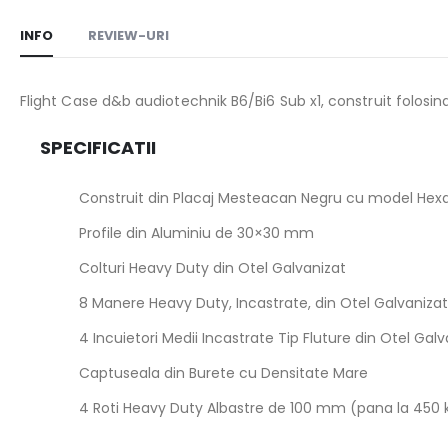
the
images
INFO
REVIEW-URI
gallery
Flight Case d&b audiotechnik B6/Bi6 Sub x1, construit folos
SPECIFICATII
Construit din Placaj Mesteacan Negru cu model He
Profile din Aluminiu de 30×30 mm
Colturi Heavy Duty din Otel Galvanizat
8 Manere Heavy Duty, Incastrate, din Otel Galvanizat
4 Incuietori Medii Incastrate Tip Fluture din Otel G
Captuseala din Burete cu Densitate Mare
4 Roti Heavy Duty Albastre de 100 mm (pana la 450 kg