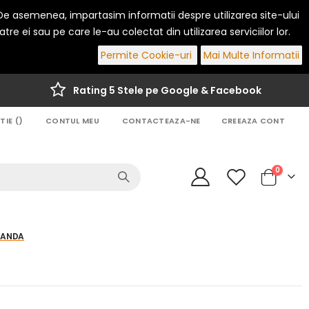
. De asemenea, impartasim informatii despre utilizarea site-ului
re ei sau pe care le-au colectat din utilizarea serviciilor lor.
Permite Cookie-uri
Mai Multe Informatii
Rating 5 Stele pe Google & Facebook
IE (
)
CONTUL MEU
CONTACTEAZA-NE
CREEAZA CONT
articole
0
Cart
MANDA