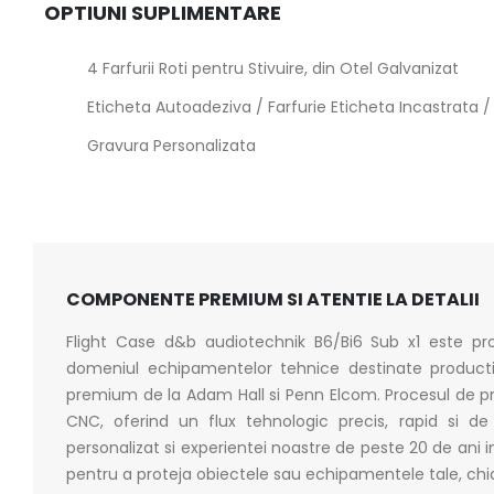
OPTIUNI SUPLIMENTARE
4 Farfurii Roti pentru Stivuire, din Otel Galvanizat
Eticheta Autoadeziva / Farfurie Eticheta Incastrata /
Gravura Personalizata
COMPONENTE PREMIUM SI ATENTIE LA DETALII
Flight Case d&b audiotechnik B6/Bi6 Sub x1 este proi
domeniul echipamentelor tehnice destinate producti
premium de la Adam Hall si Penn Elcom. Procesul de pro
CNC, oferind un flux tehnologic precis, rapid si de 
personalizat si experientei noastre de peste 20 de ani i
pentru a proteja obiectele sau echipamentele tale, chiar