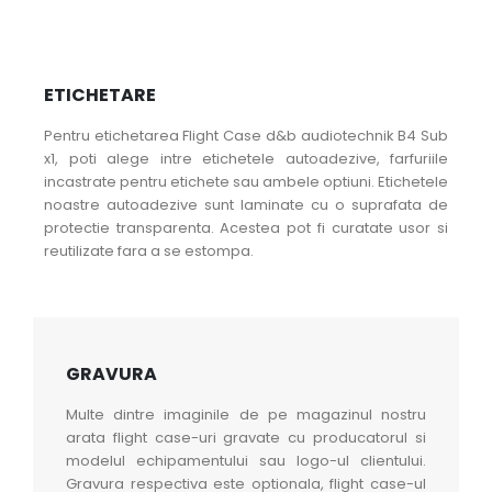
ETICHETARE
Pentru etichetarea Flight Case d&b audiotechnik B4 Sub
x1, poti alege intre etichetele autoadezive, farfuriile
incastrate pentru etichete sau ambele optiuni. Etichetele
noastre autoadezive sunt laminate cu o suprafata de
protectie transparenta. Acestea pot fi curatate usor si
reutilizate fara a se estompa.
GRAVURA
Multe dintre imaginile de pe magazinul nostru
arata flight case-uri gravate cu producatorul si
modelul echipamentului sau logo-ul clientului.
Gravura respectiva este optionala, flight case-ul