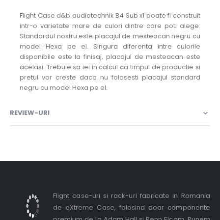
Flight Case d&b audiotechnik B4 Sub x1 poate fi construit
intr-o varietate mare de culori dintre care poti alege.
Standardul nostru este placajul de mesteacan negru cu
model Hexa pe el. Singura diferenta intre culorile
disponibile este la finisaj, placajul de mesteacan este
acelasi. Trebuie sa iei in calcul ca timpul de productie si
pretul vor creste daca nu folosesti placajul standard
negru cu model Hexa pe el.
REVIEW-URI
Flight case-uri si rack-uri fabricate in Romania
de eXtreme Case, folosind doar componente
premium de la Adam Hall si Penn Elcom. Punem