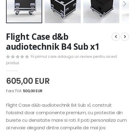
Skip
Flight Case d&b
to
the
audiotechnik B4 Sub x1
beginning
of
Fii primul care adauga un review pentru acest
the
produs
images
gallery
605,00 EUR
500,00 EUR
Flight Case d&b audiotechnik B4 Sub x1, construit
folosind doar componente premium, cu protectie din
burete cu densitate mare si roti. Il poti personaliza cum
ai nevoie alegand dintre campurile de mai jos: