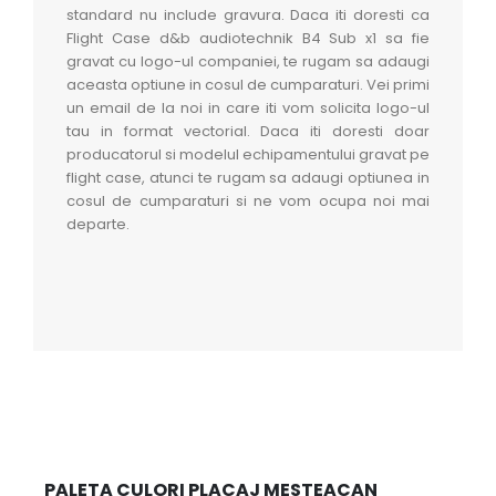
standard nu include gravura. Daca iti doresti ca
Flight Case d&b audiotechnik B4 Sub x1 sa fie
gravat cu logo-ul companiei, te rugam sa adaugi
aceasta optiune in cosul de cumparaturi. Vei primi
un email de la noi in care iti vom solicita logo-ul
tau in format vectorial. Daca iti doresti doar
producatorul si modelul echipamentului gravat pe
flight case, atunci te rugam sa adaugi optiunea in
cosul de cumparaturi si ne vom ocupa noi mai
departe.
PALETA CULORI PLACAJ MESTEACAN