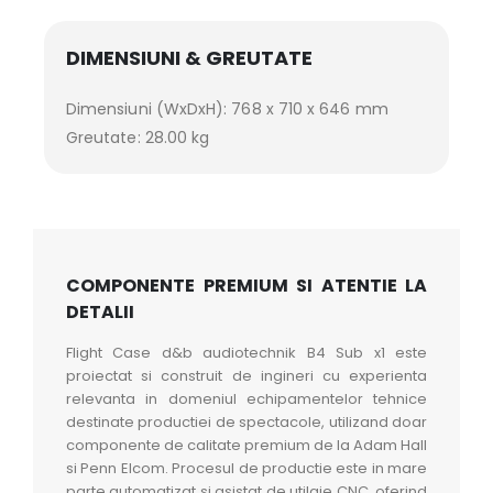
DIMENSIUNI & GREUTATE
Dimensiuni (WxDxH): 768 x 710 x 646 mm
Greutate: 28.00 kg
COMPONENTE PREMIUM SI ATENTIE LA
DETALII
Flight Case d&b audiotechnik B4 Sub x1 este
proiectat si construit de ingineri cu experienta
relevanta in domeniul echipamentelor tehnice
destinate productiei de spectacole, utilizand doar
componente de calitate premium de la Adam Hall
si Penn Elcom. Procesul de productie este in mare
parte automatizat si asistat de utilaje CNC, oferind