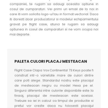
companiei, te rugam sa adaugi aceasta optiune in
cosul de cumparaturi. Vei primi un email de la noi in
care iti vom solicita logo-ul tau in format vectorial. Daca
iti doresti doar producatorul si modelul echipamentului
gravat pe flight case, atunci te rugam sa adaugi
optiunea in cosul de cumparaturi si ne vom ocupa noi
mai departe.
PALETA CULORI PLACAJ MESTEACAN
Flight Case Clapa Vox Continental 73 Keys poate fi
construit intr-o varietate mare de culori dintre
care poti alege. Standardul nostru este placajul
de mesteacan negru cu model Hexa pe el.
Singura diferenta intre culorile disponibile este la
finisaj, placajul de mesteacan este acelasi.
Trebuie sa iei in calcul ca timpul de productie si
pretul vor creste daca nu folosesti placajul