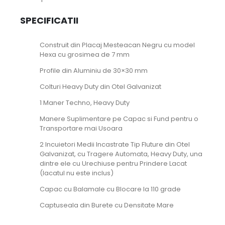
SPECIFICATII
Construit din Placaj Mesteacan Negru cu model
Hexa cu grosimea de 7 mm
Profile din Aluminiu de 30×30 mm
Colturi Heavy Duty din Otel Galvanizat
1 Maner Techno, Heavy Duty
Manere Suplimentare pe Capac si Fund pentru o
Transportare mai Usoara
2 Incuietori Medii Incastrate Tip Fluture din Otel
Galvanizat, cu Tragere Automata, Heavy Duty, una
dintre ele cu Urechiuse pentru Prindere Lacat
(lacatul nu este inclus)
Capac cu Balamale cu Blocare la 110 grade
Captuseala din Burete cu Densitate Mare