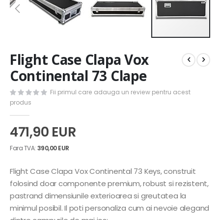
Skip
Flight Case Clapa Vox
to
the
Continental 73 Clape
beginning
of
Fii primul care adauga un review pentru acest
the
produs
images
gallery
471,90 EUR
390,00 EUR
Flight Case Clapa Vox Continental 73 Keys, construit
folosind doar componente premium, robust si rezistent,
pastrand dimensiunile exterioarea si greutatea la
minimul posibil. Il poti personaliza cum ai nevoie alegand