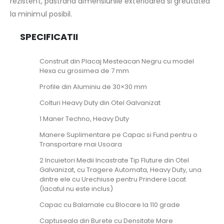
rezistent, pastrand dimensiunile exterioarea si greutatea
la minimul posibil.
SPECIFICATII
Construit din Placaj Mesteacan Negru cu model
Hexa cu grosimea de 7 mm
Profile din Aluminiu de 30×30 mm
Colturi Heavy Duty din Otel Galvanizat
1 Maner Techno, Heavy Duty
Manere Suplimentare pe Capac si Fund pentru o
Transportare mai Usoara
2 Incuietori Medii Incastrate Tip Fluture din Otel
Galvanizat, cu Tragere Automata, Heavy Duty, una
dintre ele cu Urechiuse pentru Prindere Lacat
(lacatul nu este inclus)
Capac cu Balamale cu Blocare la 110 grade
Captuseala din Burete cu Densitate Mare