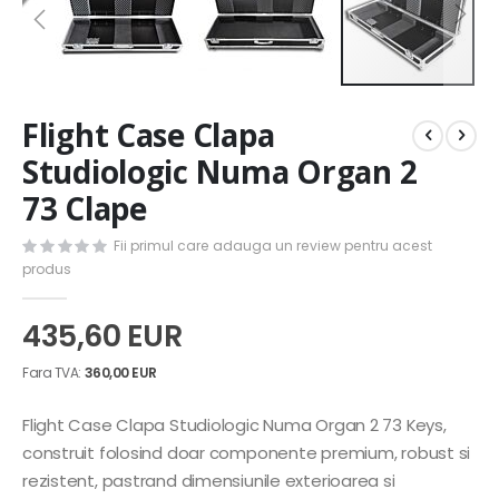
Skip
Flight Case Clapa
to
the
Studiologic Numa Organ 2
beginning
73 Clape
of
the
images
Fii primul care adauga un review pentru acest
gallery
produs
435,60 EUR
360,00 EUR
Flight Case Clapa Studiologic Numa Organ 2 73 Keys,
construit folosind doar componente premium, robust si
rezistent, pastrand dimensiunile exterioarea si