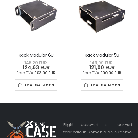
Rack Modular 6U
Rack Modular 5U
145,20 EUR
143,99 EUR
124,63 EUR
Pret
121,00 EUR
Pret
special
special
103,00 EUR
100,00 EUR
ADAUGA IN COS
ADAUGA IN COS
Flight case-uri si rack-uri
fabricate in Romania de eXtreme