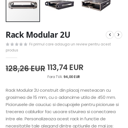
Skip
Rack Modular 2U
to
the
Fii primul care adauga un review pentru acest
beginning
produs
of
the
images
113,74 EUR
128,26 EUR
gallery
94,00 EUR
Rack Modular 2U construit din placaj mesteacan cu
grosimea de 15 mm, cu o adancime utila de 450 mm.
Piciorusele de cauciuc si decupajele pentru picioruse si
trecerea cablurilor fac usoare stivuirea si conectarea
intre ele. Personalizeaza acest rack in functie de
necesitatile tale alegand dintre optiunile de mai jos: