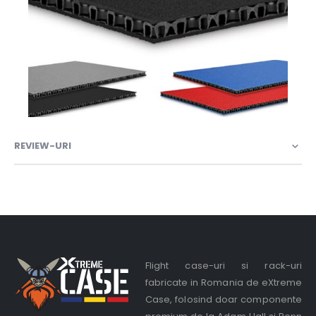
REVIEW-URI
Flight case-uri si rack-uri
fabricate in Romania de eXtreme
Case, folosind doar componente