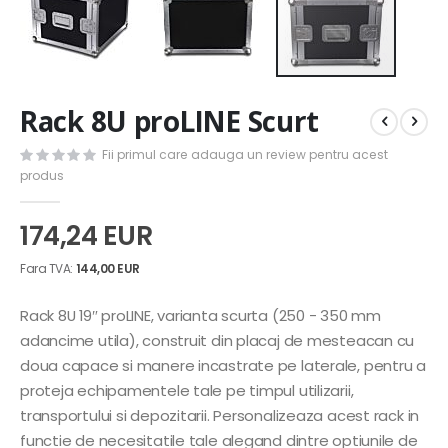
Skip
Rack 8U proLINE Scurt
to
the
Fii primul care adauga un review pentru acest
beginning
produs
of
the
images
174,24 EUR
gallery
144,00 EUR
Rack 8U 19″ proLINE, varianta scurta (250 - 350 mm
adancime utila), construit din placaj de mesteacan cu
doua capace si manere incastrate pe laterale, pentru a
proteja echipamentele tale pe timpul utilizarii,
transportului si depozitarii. Personalizeaza acest rack in
functie de necesitatile tale alegand dintre optiunile de