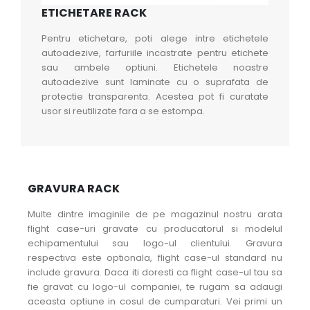
ETICHETARE RACK
Pentru etichetare, poti alege intre etichetele
autoadezive, farfuriile incastrate pentru etichete
sau ambele optiuni. Etichetele noastre
autoadezive sunt laminate cu o suprafata de
protectie transparenta. Acestea pot fi curatate
usor si reutilizate fara a se estompa.
GRAVURA RACK
Multe dintre imaginile de pe magazinul nostru arata
flight case-uri gravate cu producatorul si modelul
echipamentului sau logo-ul clientului. Gravura
respectiva este optionala, flight case-ul standard nu
include gravura. Daca iti doresti ca flight case-ul tau sa
fie gravat cu logo-ul companiei, te rugam sa adaugi
aceasta optiune in cosul de cumparaturi. Vei primi un