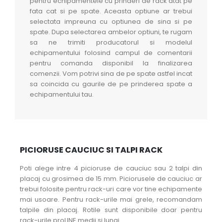
pentru echipamentele cu prinderi de rack atat pe
fata cat si pe spate. Aceasta optiune ar trebui
selectata impreuna cu optiunea de sina si pe
spate. Dupa selectarea ambelor optiuni, te rugam
sa ne trimiti producatorul si modelul
echipamentului folosind campul de comentarii
pentru comanda disponibil la finalizarea
comenzii. Vom potrivi sina de pe spate astfel incat
sa coincida cu gaurile de pe prinderea spate a
echipamentului tau.
PICIORUSE CAUCIUC SI TALPI RACK
Poti alege intre 4 picioruse de cauciuc sau 2 talpi din
placaj cu grosimea de 15 mm. Piciorusele de cauciuc ar
trebui folosite pentru rack-uri care vor tine echipamente
mai usoare. Pentru rack-urile mai grele, recomandam
talpile din placaj. Rotile sunt disponibile doar pentru
rack-urile proLINE medii si lungi.