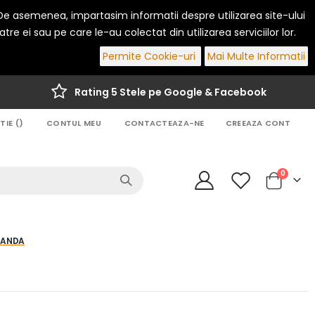
. De asemenea, impartasim informatii despre utilizarea site-ului
re ei sau pe care le-au colectat din utilizarea serviciilor lor.
Permite Cookie-uri
Mai Multe Informatii
Rating 5 Stele pe Google & Facebook
IE (
)
CONTUL MEU
CONTACTEAZA-NE
CREEAZA CONT
articole
0
Cart
MANDA