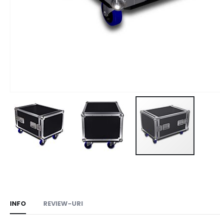
Skip
to
the
beginning
INFO
REVIEW-URI
of