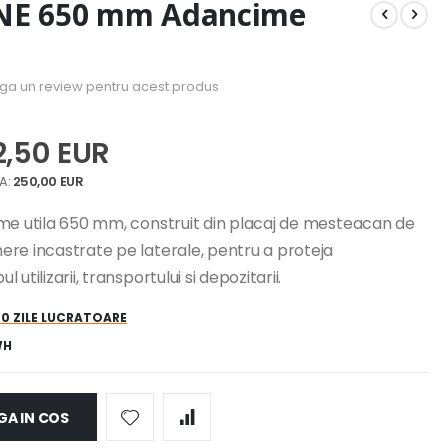
INE 650 mm Adancime
uga un review pentru acest produs
2,50 EUR
250,00 EUR
ime utila 650 mm, construit din placaj de mesteacan de
re incastrate pe laterale, pentru a proteja
tilizarii, transportului si depozitarii.
20 ZILE LUCRATOARE
WH
A IN COS