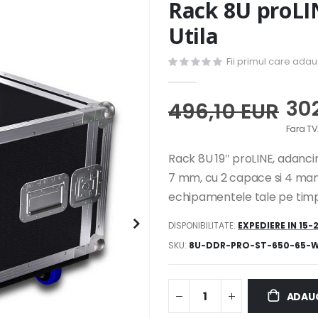
Rack 8U proL
Utila
Fii primul care ada
30
496,10 EUR
Rack 8U 19″ proLINE, adanc
7 mm, cu 2 capace si 4 mane
echipamentele tale pe timpul u
DISPONIBILITATE:
EXPEDIERE IN 15-
SKU
8U-DDR-PRO-ST-650-65-
ADAUG