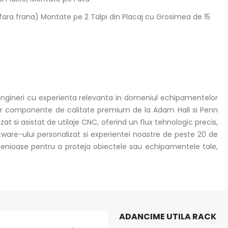
 fara frana) Montate pe 2 Talpi din Placaj cu Grosimea de 15
e ingineri cu experienta relevanta in domeniul echipamentelor
oar componente de calitate premium de la Adam Hall si Penn
 si asistat de utilaje CNC, oferind un flux tehnologic precis,
ftware-ului personalizat si experientei noastre de peste 20 de
ngenioase pentru a proteja obiectele sau echipamentele tale,
ADANCIME UTILA RACK