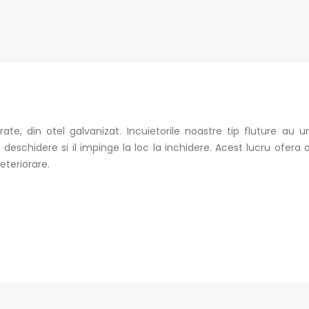
trate, din otel galvanizat. Incuietorile noastre tip fluture a
 deschidere si il impinge la loc la inchidere. Acest lucru ofera
eteriorare.