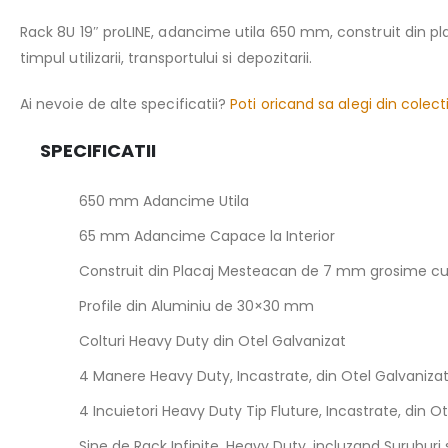
the
images
Rack 8U 19″ proLINE, adancime utila 650 mm, construit din 
gallery
timpul utilizarii, transportului si depozitarii.
Ai nevoie de alte specificatii?
Poti oricand sa alegi din colect
SPECIFICATII
650 mm Adancime Utila
65 mm Adancime Capace la Interior
Construit din Placaj Mesteacan de 7 mm grosime c
Profile din Aluminiu de 30×30 mm
Colturi Heavy Duty din Otel Galvanizat
4 Manere Heavy Duty, Incastrate, din Otel Galvaniza
4 Incuietori Heavy Duty Tip Fluture, Incastrate, din O
Sine de Rack Infinite, Heavy Duty, incluzand Suruburi 