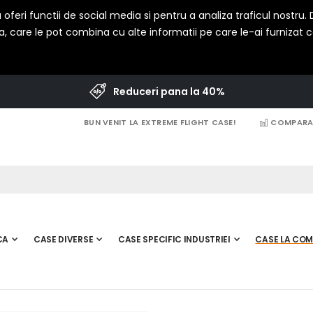
oferi functii de social media si pentru a analiza traficul nostru
a, care le pot combina cu alte informatii pe care le-ai furnizat cat
Reduceri pana la 40%
BUN VENIT LA EXTREME FLIGHT CASE!
COMPARAT
CA
CASE DIVERSE
CASE SPECIFIC INDUSTRIEI
CASE LA CO