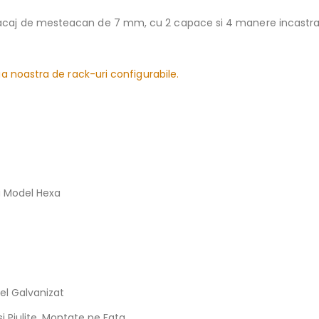
placaj de mesteacan de 7 mm, cu 2 capace si 4 manere incastrat
ia noastra de rack-uri configurabile.
u Model Hexa
t
tel Galvanizat
si Piulite, Montate pe Fata