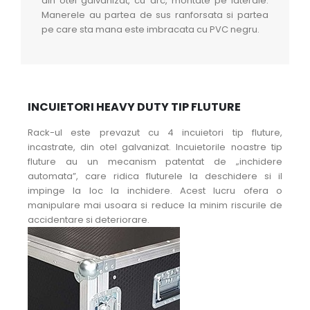
din otel galvanizat, cu arc, montate pe laterale.
Manerele au partea de sus ranforsata si partea
pe care sta mana este imbracata cu PVC negru.
INCUIETORI HEAVY DUTY TIP FLUTURE
Rack-ul este prevazut cu 4 incuietori tip fluture,
incastrate, din otel galvanizat. Incuietorile noastre tip
fluture au un mecanism patentat de „inchidere
automata”, care ridica fluturele la deschidere si il
impinge la loc la inchidere. Acest lucru ofera o
manipulare mai usoara si reduce la minim riscurile de
accidentare si deteriorare.