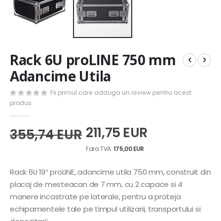
Skip
Rack 6U proLINE 750 mm
to
the
Adancime Utila
beginning
of
Fii primul care adauga un review pentru acest
the
produs
images
gallery
211,75 EUR
355,74 EUR
175,00 EUR
Rack 6U 19″ proLINE, adancime utila 750 mm, construit din
placaj de mesteacan de 7 mm, cu 2 capace si 4
manere incastrate pe laterale, pentru a proteja
echipamentele tale pe timpul utilizarii, transportului si