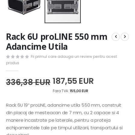
Skip
Rack 6U proLINE 550 mm
to
the
Adancime Utila
beginning
of
Fii primul care adauga un review pentru acest
the
produs
images
gallery
187,55 EUR
336,38 EUR
155,00 EUR
Rack 6U 19″ proLINE, adancime utila 550 mm, construit
din placaj de mesteacan de 7 mm, cu 2 capace si 4
manere incastrate pe laterale, pentru a proteja
echipamentele tale pe timpul utilizarii, transportului si