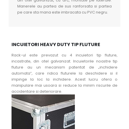
din otel galvanizat, cu arc, montate pe laterale.
Manerele au partea de sus ranforsata si partea
pe care sta mana este imbracata cu PVC negru.
INCUIETORI HEAVY DUTY TIP FLUTURE
Rack-ul este prevazut cu 4 incuietori tip fluture,
incastrate, din otel galvanizat. Incuietorile noastre tip
fluture au un mecanism patentat de „inchidere
automata”, care ridica fluturele la deschidere si il
impinge la loc la inchidere. Acest lucru ofera o
manipulare mai usoara si reduce la minim riscurile de
accidentare si deteriorare.