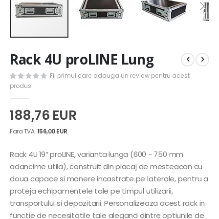
Skip
Rack 4U proLINE Lung
to
the
Fii primul care adauga un review pentru acest
beginning
produs
of
the
images
188,76 EUR
gallery
156,00 EUR
Rack 4U 19″ proLINE, varianta lunga (600 - 750 mm
adancime utila), construit din placaj de mesteacan cu
doua capace si manere incastrate pe laterale, pentru a
proteja echipamentele tale pe timpul utilizarii,
transportului si depozitarii. Personalizeaza acest rack in
functie de necesitatile tale alegand dintre optiunile de