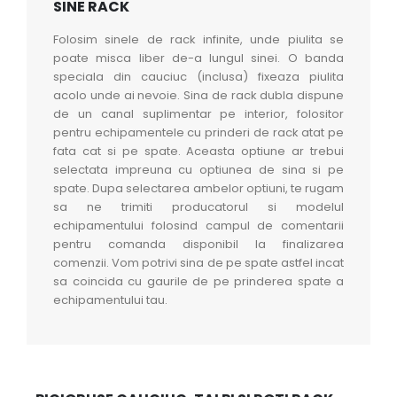
SINE RACK
Folosim sinele de rack infinite, unde piulita se
poate misca liber de-a lungul sinei. O banda
speciala din cauciuc (inclusa) fixeaza piulita
acolo unde ai nevoie. Sina de rack dubla dispune
de un canal suplimentar pe interior, folositor
pentru echipamentele cu prinderi de rack atat pe
fata cat si pe spate. Aceasta optiune ar trebui
selectata impreuna cu optiunea de sina si pe
spate. Dupa selectarea ambelor optiuni, te rugam
sa ne trimiti producatorul si modelul
echipamentului folosind campul de comentarii
pentru comanda disponibil la finalizarea
comenzii. Vom potrivi sina de pe spate astfel incat
sa coincida cu gaurile de pe prinderea spate a
echipamentului tau.