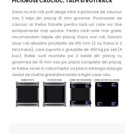
PICIORUSE CAUCIUC, TALPI SI ROTI RACK
Daca nu vrei roti, poti alege intre 4 picioruse de cauciuc
sau 2 talpi din placaj 15 mm grosime. Piciorusele de
cauciuc ar trebui folosite pentru rack-uri care vor tine
echipamente mai usoare. Pentru rack-urile mai grele,
recomandam talpile din placaj. Daca vrei roti, folosim
doar roti albastre pivotante de 100 mm (2 cu frana si 2
fara frana), care suporta o greutate de 450 kg pe set (4
buc). Rotile sunt montate pe 2 beldii din placaj cu
grosimea de 15 mm sau pe placa completa din placaj.
Ar trebui sa iei in calcul faptul ca placa intreaga adauga
destul de mult la greutatea totala a flight case-ului.