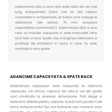
Adancimea utila a unui rack este data de cel mai
lung echipament. Daca vrei sa lasi cabluri
conectate in echipament, ar trebui sa le adaugi la
adancime (de obicei, 70 mm acopera
majoritatea conectorilor). Adancimea utila a unui
rack nu include capacele si este masurata intre
sina fata si sina spate sau marginea interioara a
profilului de inchidere in cazul in care nu este
montata si sina spate.
ADANCIME CAPACE FATA & SPATE RACK
Adancimea capacelor este masurata la interiorul
capacului. De obicei, capacul din fata si cel din spate
sunt construite la aceeasi dimensiune. Poti alege si
adancimi diferite pentru capace. Acest lucru poate fi util
daca echipamentul tau are butoane sau manere care