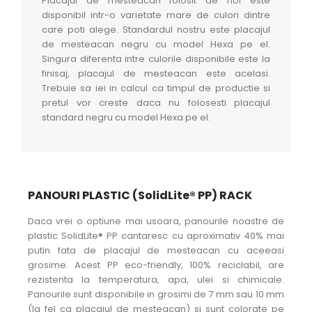
Placajul de mesteacan folosit de noi este
disponibil intr-o varietate mare de culori dintre
care poti alege. Standardul nostru este placajul
de mesteacan negru cu model Hexa pe el.
Singura diferenta intre culorile disponibile este la
finisaj, placajul de mesteacan este acelasi.
Trebuie sa iei in calcul ca timpul de productie si
pretul vor creste daca nu folosesti placajul
standard negru cu model Hexa pe el.
PANOURI PLASTIC (SolidLite® PP) RACK
Daca vrei o optiune mai usoara, panourile noastre de
plastic SolidLite® PP cantaresc cu aproximativ 40% mai
putin fata de placajul de mesteacan cu aceeasi
grosime. Acest PP eco-friendly, 100% reciclabil, are
rezistenta la temperatura, apa, ulei si chimicale.
Panourile sunt disponibile in grosimi de 7 mm sau 10 mm
(la fel ca placajul de mesteacan) si sunt colorate pe