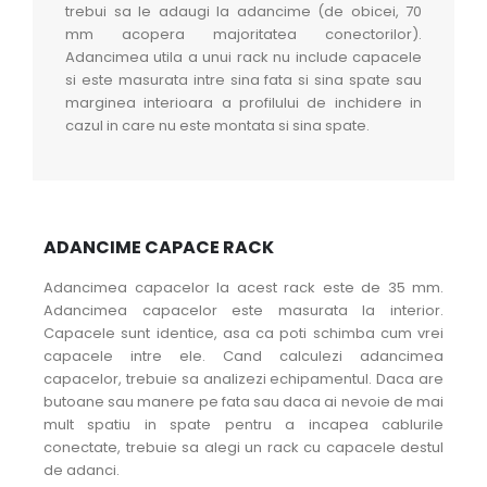
trebui sa le adaugi la adancime (de obicei, 70
mm acopera majoritatea conectorilor).
Adancimea utila a unui rack nu include capacele
si este masurata intre sina fata si sina spate sau
marginea interioara a profilului de inchidere in
cazul in care nu este montata si sina spate.
ADANCIME CAPACE RACK
Adancimea capacelor la acest rack este de 35 mm.
Adancimea capacelor este masurata la interior.
Capacele sunt identice, asa ca poti schimba cum vrei
capacele intre ele. Cand calculezi adancimea
capacelor, trebuie sa analizezi echipamentul. Daca are
butoane sau manere pe fata sau daca ai nevoie de mai
mult spatiu in spate pentru a incapea cablurile
conectate, trebuie sa alegi un rack cu capacele destul
de adanci.