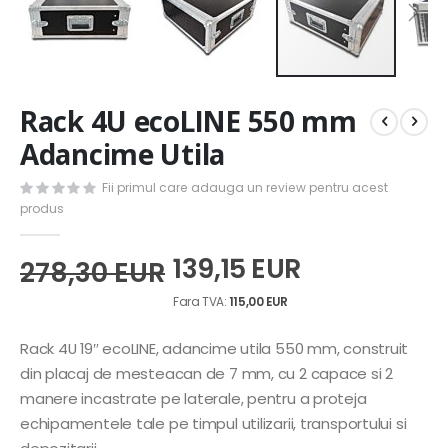
Skip
Rack 4U ecoLINE 550 mm
to
the
Adancime Utila
beginning
of
Fii primul care adauga un review pentru acest
the
produs
images
gallery
139,15 EUR
278,30 EUR
115,00 EUR
Rack 4U 19″ ecoLINE, adancime utila 550 mm, construit
din placaj de mesteacan de 7 mm, cu 2 capace si 2
manere incastrate pe laterale, pentru a proteja
echipamentele tale pe timpul utilizarii, transportului si