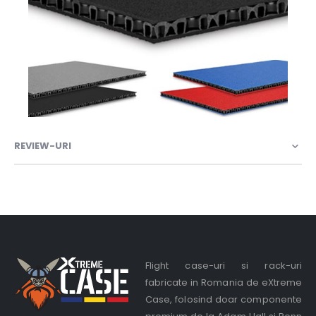
REVIEW-URI
Flight case-uri si rack-uri
fabricate in Romania de eXtreme
Case, folosind doar componente