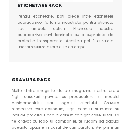
ETICHETARE RACK
Pentru etichetare, poti alege intre etichetele
autoadezive, farfuriile incastrate pentru etichete
sau ambele optiuni. Etichetele noastre
autoadezive sunt laminate cu o suprafata de
protectie transparenta. Acestea pot fi curatate
usor si reutilizate fara a se estompa.
GRAVURA RACK
Multe dintre imaginile de pe magazinul nostru arata
flight case-uri gravate cu producatorul si modelul
echipamentului sau logo-ul clientului. Gravura
respectiva este optionala, flight case-ul standard nu
include gravura. Daca iti doresti ca flight case-ul tau sa
fie gravat cu logo-ul companiei, te rugam sa adaugi
aceasta optiune in cosul de cumparaturi. Vei primi un