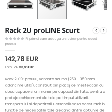
Skip
Rack 2U proLINE Scurt
to
the
Fii primul care adauga un review pentru acest
beginning
produs
of
the
images
142,78 EUR
gallery
118,00 EUR
Rack 2U 19″ proLINE, varianta scurta (250 - 350 mm
adancime utila), construit din placaj de mesteacan cu
doua capace si un maner pe capacul din fata, pentru a
proteja echipamentele tale pe timpul utilizarii,
transportului si depozitarii. Personalizeaza acest rack in
functie de necesitatile tale alegand dintre optiunile de