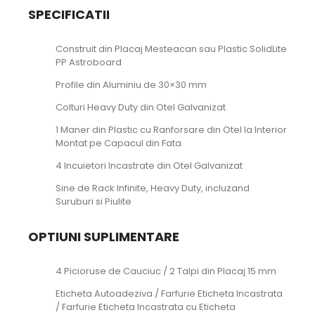
SPECIFICATII
Construit din Placaj Mesteacan sau Plastic SolidLite
PP Astroboard
Profile din Aluminiu de 30×30 mm
Colturi Heavy Duty din Otel Galvanizat
1 Maner din Plastic cu Ranforsare din Otel la Interior
Montat pe Capacul din Fata
4 Incuietori Incastrate din Otel Galvanizat
Sine de Rack Infinite, Heavy Duty, incluzand
Suruburi si Piulite
OPTIUNI SUPLIMENTARE
4 Picioruse de Cauciuc / 2 Talpi din Placaj 15 mm
Eticheta Autoadeziva / Farfurie Eticheta Incastrata
/ Farfurie Eticheta Incastrata cu Eticheta