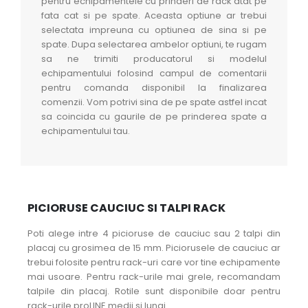
pentru echipamentele cu prinderi de rack atat pe
fata cat si pe spate. Aceasta optiune ar trebui
selectata impreuna cu optiunea de sina si pe
spate. Dupa selectarea ambelor optiuni, te rugam
sa ne trimiti producatorul si modelul
echipamentului folosind campul de comentarii
pentru comanda disponibil la finalizarea
comenzii. Vom potrivi sina de pe spate astfel incat
sa coincida cu gaurile de pe prinderea spate a
echipamentului tau.
PICIORUSE CAUCIUC SI TALPI RACK
Poti alege intre 4 picioruse de cauciuc sau 2 talpi din
placaj cu grosimea de 15 mm. Piciorusele de cauciuc ar
trebui folosite pentru rack-uri care vor tine echipamente
mai usoare. Pentru rack-urile mai grele, recomandam
talpile din placaj. Rotile sunt disponibile doar pentru
rack-urile proLINE medii si lungi.