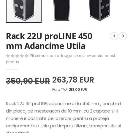
Skip
Rack 22U proLINE 450
to
the
mm Adancime Utila
beginning
of
Fii primul care adauga un review pentru acest
the
produs
images
gallery
263,78 EUR
350,90 EUR
218,00 EUR
Rack 22U 19″ proLINE, adancime utila 450 mm, construit
din placaj de mesteacan de 10 mm, cu 2 capace si 4
manere incastrate pe laterale, pentru a proteja
echipamentele tale pe timpul utilizarii, transportului si