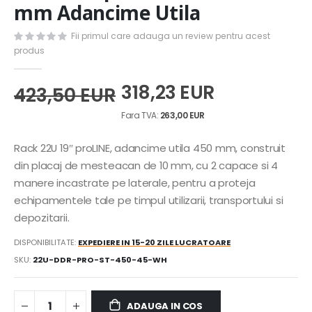
the
mm Adancime Utila
beginning
of
Fii primul care adauga un review pentru acest
the
produs
images
gallery
318,23 EUR
423,50 EUR
263,00 EUR
Rack 22U 19″ proLINE, adancime utila 450 mm, construit
din placaj de mesteacan de 10 mm, cu 2 capace si 4
manere incastrate pe laterale, pentru a proteja
echipamentele tale pe timpul utilizarii, transportului si
depozitarii.
DISPONIBILITATE:
EXPEDIERE IN 15-20 ZILE LUCRATOARE
SKU
22U-DDR-PRO-ST-450-45-WH
ADAUGA IN COS