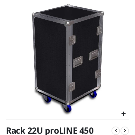
to
the
end
of
the
images
gallery
Skip
Rack 22U proLINE 450
to