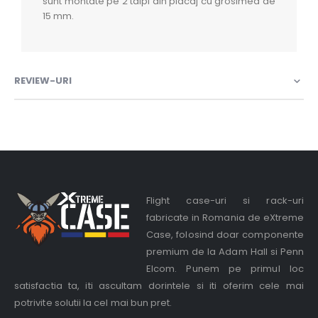
sunt montate pe 2 talpi din placaj cu grosimea de
15 mm.
REVIEW-URI
Flight case-uri si rack-uri
fabricate in Romania de eXtreme
Case, folosind doar componente
premium de la Adam Hall si Penn
Elcom. Punem pe primul loc
satisfactia ta, iti ascultam dorintele si iti oferim cele mai
potrivite solutii la cel mai bun pret.