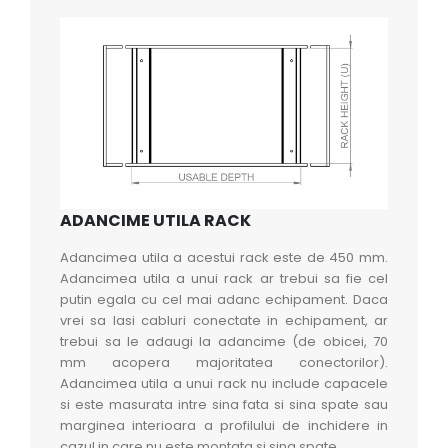
ADANCIME UTILA RACK
Adancimea utila a acestui rack este de 450 mm.
Adancimea utila a unui rack ar trebui sa fie cel
putin egala cu cel mai adanc echipament. Daca
vrei sa lasi cabluri conectate in echipament, ar
trebui sa le adaugi la adancime (de obicei, 70
mm acopera majoritatea conectorilor).
Adancimea utila a unui rack nu include capacele
si este masurata intre sina fata si sina spate sau
marginea interioara a profilului de inchidere in
cazul in care nu este montata si sina spate.