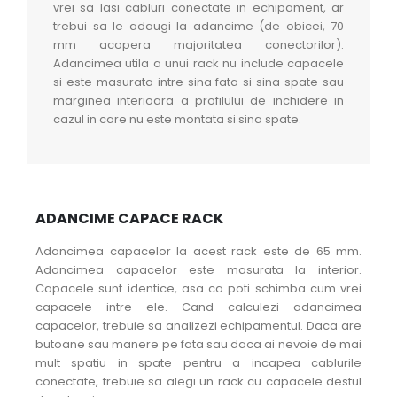
vrei sa lasi cabluri conectate in echipament, ar
trebui sa le adaugi la adancime (de obicei, 70
mm acopera majoritatea conectorilor).
Adancimea utila a unui rack nu include capacele
si este masurata intre sina fata si sina spate sau
marginea interioara a profilului de inchidere in
cazul in care nu este montata si sina spate.
ADANCIME CAPACE RACK
Adancimea capacelor la acest rack este de 65 mm.
Adancimea capacelor este masurata la interior.
Capacele sunt identice, asa ca poti schimba cum vrei
capacele intre ele. Cand calculezi adancimea
capacelor, trebuie sa analizezi echipamentul. Daca are
butoane sau manere pe fata sau daca ai nevoie de mai
mult spatiu in spate pentru a incapea cablurile
conectate, trebuie sa alegi un rack cu capacele destul