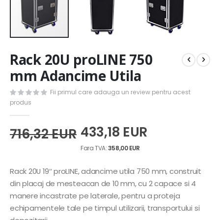
Skip
Rack 20U proLINE 750
to
the
mm Adancime Utila
beginning
of
Fii primul care adauga un review pentru acest
the
produs
images
gallery
433,18 EUR
716,32 EUR
358,00 EUR
Rack 20U 19″ proLINE, adancime utila 750 mm, construit
din placaj de mesteacan de 10 mm, cu 2 capace si 4
manere incastrate pe laterale, pentru a proteja
echipamentele tale pe timpul utilizarii, transportului si