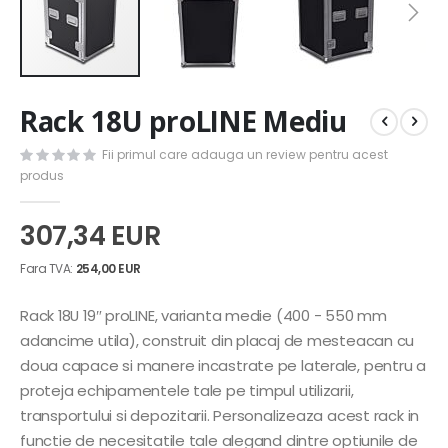
Skip
Rack 18U proLINE Mediu
to
the
Fii primul care adauga un review pentru acest
beginning
produs
of
the
images
307,34 EUR
gallery
254,00 EUR
Rack 18U 19″ proLINE, varianta medie (400 - 550 mm
adancime utila), construit din placaj de mesteacan cu
doua capace si manere incastrate pe laterale, pentru a
proteja echipamentele tale pe timpul utilizarii,
transportului si depozitarii. Personalizeaza acest rack in
functie de necesitatile tale alegand dintre optiunile de