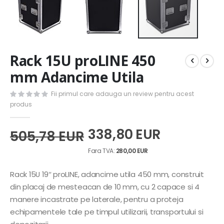
Skip
Rack 15U proLINE 450
to
the
mm Adancime Utila
beginning
of
Fii primul care adauga un review pentru acest
the
produs
images
gallery
338,80 EUR
505,78 EUR
280,00 EUR
Rack 15U 19″ proLINE, adancime utila 450 mm, construit
din placaj de mesteacan de 10 mm, cu 2 capace si 4
manere incastrate pe laterale, pentru a proteja
echipamentele tale pe timpul utilizarii, transportului si