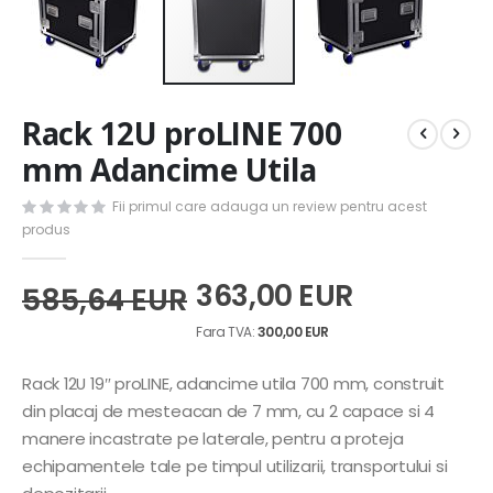
Skip
Rack 12U proLINE 700
to
the
mm Adancime Utila
beginning
of
Fii primul care adauga un review pentru acest
the
produs
images
gallery
363,00 EUR
585,64 EUR
300,00 EUR
Rack 12U 19″ proLINE, adancime utila 700 mm, construit
din placaj de mesteacan de 7 mm, cu 2 capace si 4
manere incastrate pe laterale, pentru a proteja
echipamentele tale pe timpul utilizarii, transportului si