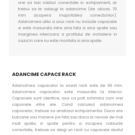
vrei sa lasi cabluri conectate in echipament, ar
trebui sa le adaugi la adancime (de obicei, 70
mm acopera majoritatea conectorilor).
Adancimea utila a unui rack nu include capacele
si este masurata intre sina fata si sina spate sau
marginea interioara a profilului de inchidere in
cazul in care nu este montata si sina spate.
ADANCIME CAPACE RACK
Adancimea capacelor la acest rack este de 65 mm.
Adancimea capacelor este masurata la interior.
Capacele sunt identice, asa ca poti schimba cum vrei
capacele intre ele. Cand calculezi adancimea
capacelor, trebuie sa analizezi echipamentul. Daca are
butoane sau manere pe fata sau daca ai nevoie de mai
mult spatiu in spate pentru a incapea cablurile
conectate, trebuie sa alegi un rack cu capacele destul