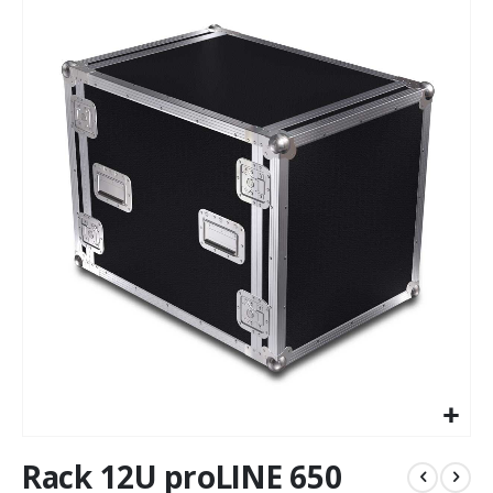
to
the
end
of
the
images
gallery
Skip
Rack 12U proLINE 650
to