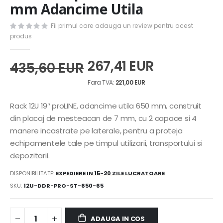
the
mm Adancime Utila
beginning
of
Fii primul care adauga un review pentru acest
the
produs
images
gallery
267,41 EUR
435,60 EUR
221,00 EUR
Rack 12U 19″ proLINE, adancime utila 650 mm, construit
din placaj de mesteacan de 7 mm, cu 2 capace si 4
manere incastrate pe laterale, pentru a proteja
echipamentele tale pe timpul utilizarii, transportului si
depozitarii.
DISPONIBILITATE:
EXPEDIERE IN 15-20 ZILE LUCRATOARE
SKU
12U-DDR-PRO-ST-650-65
ADAUGA IN COS