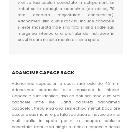
vrei sa lasi cabluri conectate in echipament, ar
trebui sa le adaugi la adancime (de obicei, 70
mm acopera majoritatea conectorilor).
Adancimea utila a unui rack nu include capacele
si este masurata intre sina fata si sina spate sau
marginea interioara a profilului de inchidere in
cazul in care nu este montata si sina spate.
ADANCIME CAPACE RACK
Adancimea capacelor la acest rack este de 45 mm.
Adancimea capacelor este masurata la interior.
Capacele sunt identice, asa ca poti schimba cum vrei
capacele intre ele. Cand calculezi adancimea
capacelor, trebuie sa analizezi echipamentul. Daca are
butoane sau manere pe fata sau daca ai nevoie de mai
mult spatiu in spate pentru a incapea cablurile
conectate, trebuie sa alegi un rack cu capacele destul