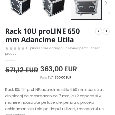
Skip
Rack 10U proLINE 650
to
the
mm Adancime Utila
beginning
of
Fii primul care adauga un review pentru acest
the
produs
images
gallery
363,00 EUR
571,12 EUR
300,00 EUR
Rack 10U 19″ proLINE, adancime utila 650 mm, construit
din placaj de mesteacan de 7 mm, cu 2 capace si 4
manere incastrate pe laterale, pentru a proteja
echipamentele tale pe timpul utilizarii, transportului si