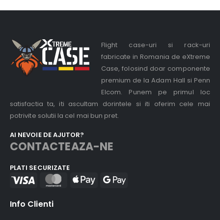
Flight case-uri si rack-uri
fabricate in Romania de eXtreme
Case, folosind doar componente
premium de la Adam Hall si Penn
Elcom. Punem pe primul loc
satisfactia ta, iti ascultam dorintele si iti oferim cele mai
potrivite solutii la cel mai bun pret.
AI NEVOIE DE AJUTOR?
CONTACTEAZA-NE
PLATI SECURIZATE
Info Clienti