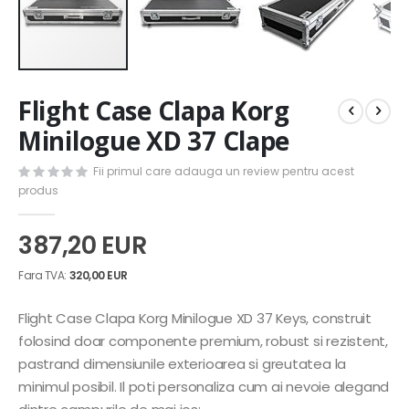
Skip
Flight Case Clapa Korg
to
the
Minilogue XD 37 Clape
beginning
of
Fii primul care adauga un review pentru acest
the
produs
images
gallery
387,20 EUR
320,00 EUR
Flight Case Clapa Korg Minilogue XD 37 Keys, construit
folosind doar componente premium, robust si rezistent,
pastrand dimensiunile exterioarea si greutatea la
minimul posibil. Il poti personaliza cum ai nevoie alegand