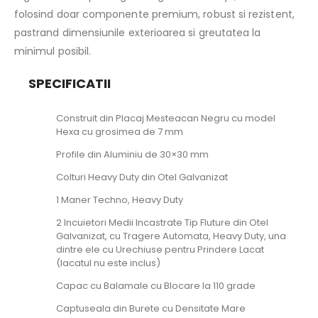
folosind doar componente premium, robust si rezistent,
pastrand dimensiunile exterioarea si greutatea la
minimul posibil.
SPECIFICATII
Construit din Placaj Mesteacan Negru cu model
Hexa cu grosimea de 7 mm
Profile din Aluminiu de 30×30 mm
Colturi Heavy Duty din Otel Galvanizat
1 Maner Techno, Heavy Duty
2 Incuietori Medii Incastrate Tip Fluture din Otel
Galvanizat, cu Tragere Automata, Heavy Duty, una
dintre ele cu Urechiuse pentru Prindere Lacat
(lacatul nu este inclus)
Capac cu Balamale cu Blocare la 110 grade
Captuseala din Burete cu Densitate Mare