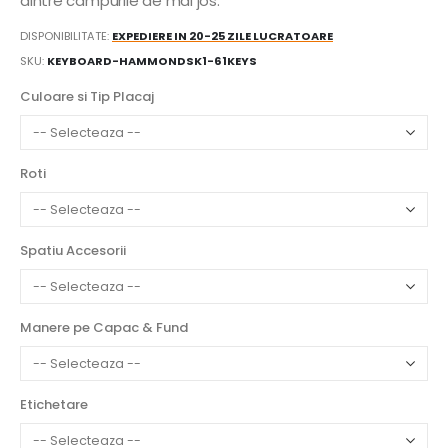
dintre campurile de mai jos:
DISPONIBILITATE:
EXPEDIERE IN 20-25 ZILE LUCRATOARE
SKU
KEYBOARD-HAMMONDSK1-61KEYS
Culoare si Tip Placaj
Roti
Spatiu Accesorii
Manere pe Capac & Fund
Etichetare