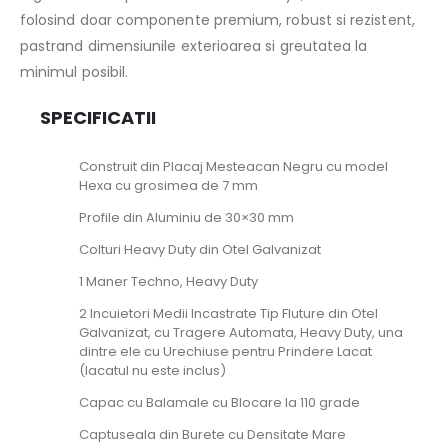
folosind doar componente premium, robust si rezistent,
pastrand dimensiunile exterioarea si greutatea la
minimul posibil.
SPECIFICATII
Construit din Placaj Mesteacan Negru cu model
Hexa cu grosimea de 7 mm
Profile din Aluminiu de 30×30 mm
Colturi Heavy Duty din Otel Galvanizat
1 Maner Techno, Heavy Duty
2 Incuietori Medii Incastrate Tip Fluture din Otel
Galvanizat, cu Tragere Automata, Heavy Duty, una
dintre ele cu Urechiuse pentru Prindere Lacat
(lacatul nu este inclus)
Capac cu Balamale cu Blocare la 110 grade
Captuseala din Burete cu Densitate Mare