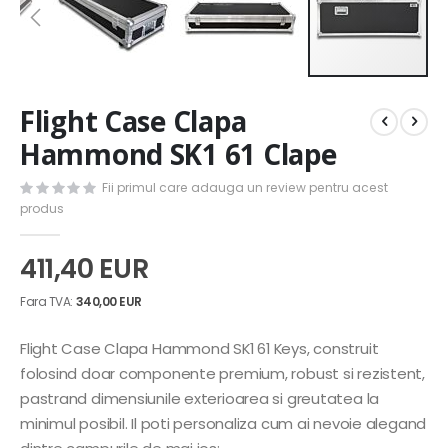
Skip
Flight Case Clapa
to
the
Hammond SK1 61 Clape
beginning
of
Fii primul care adauga un review pentru acest
the
produs
images
gallery
411,40 EUR
340,00 EUR
Flight Case Clapa Hammond SK1 61 Keys, construit
folosind doar componente premium, robust si rezistent,
pastrand dimensiunile exterioarea si greutatea la
minimul posibil. Il poti personaliza cum ai nevoie alegand