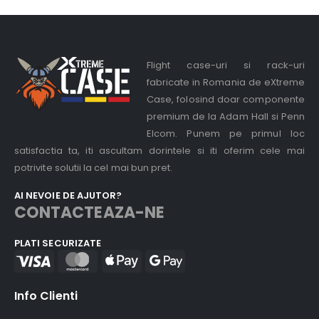
Flight case-uri si rack-uri
fabricate in Romania de eXtreme
Case, folosind doar componente
premium de la Adam Hall si Penn
Elcom. Punem pe primul loc
satisfactia ta, iti ascultam dorintele si iti oferim cele mai
potrivite solutii la cel mai bun pret.
AI NEVOIE DE AJUTOR?
CONTACTEAZA-NE
PLATI SECURIZATE
Info Clienti