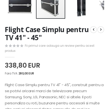
Skip
Flight Case Simplu pentru
to
the
TV 41" - 45"
beginning
of
Fii primul care adauga un review pentru acest
the
produs
images
gallery
338,80 EUR
280,00 EUR
Flight Case Simplu pentru TV 41" - 45", construit pentru a
se potrivi oricarei marci de televizoare precum
Samsung, Sony, LG, Panasonic, NEC si altele. Il poti
personaliza cu roti, buzunare pentru accesorii si multe