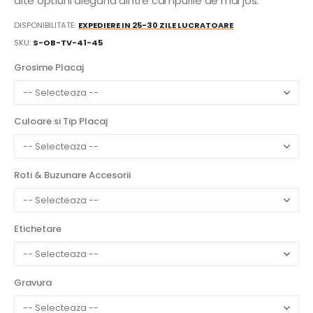
alte optiuni alegand dintre campurile de mai jos:
DISPONIBILITATE:
EXPEDIERE IN 25-30 ZILE LUCRATOARE
SKU
S-OB-TV-41-45
Grosime Placaj
Culoare si Tip Placaj
Roti & Buzunare Accesorii
Etichetare
Gravura