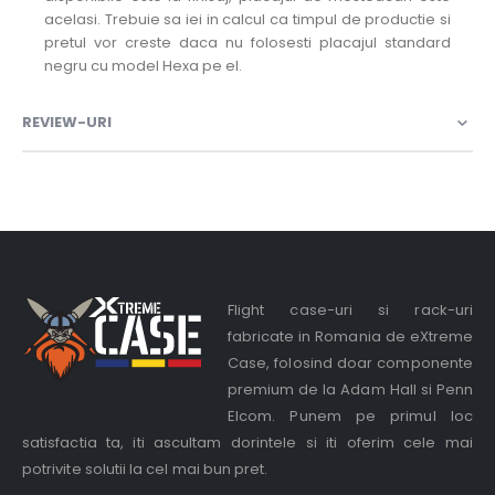
acelasi. Trebuie sa iei in calcul ca timpul de productie si
pretul vor creste daca nu folosesti placajul standard
negru cu model Hexa pe el.
REVIEW-URI
Flight case-uri si rack-uri
fabricate in Romania de eXtreme
Case, folosind doar componente
premium de la Adam Hall si Penn
Elcom. Punem pe primul loc
satisfactia ta, iti ascultam dorintele si iti oferim cele mai
potrivite solutii la cel mai bun pret.