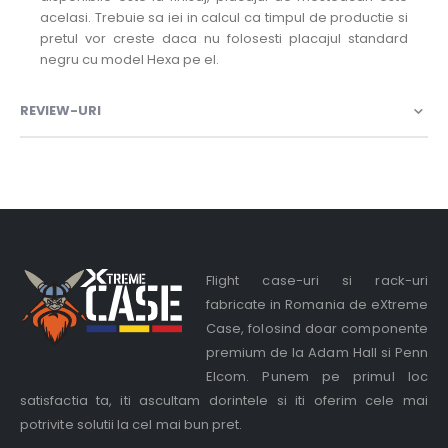
acelasi. Trebuie sa iei in calcul ca timpul de productie si
pretul vor creste daca nu folosesti placajul standard
negru cu model Hexa pe el.
REVIEW-URI
Flight case-uri si rack-uri
fabricate in Romania de eXtreme
Case, folosind doar componente
premium de la Adam Hall si Penn
Elcom. Punem pe primul loc
satisfactia ta, iti ascultam dorintele si iti oferim cele mai
potrivite solutii la cel mai bun pret.