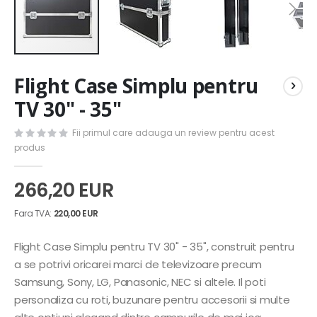
Skip
Flight Case Simplu pentru
to
the
TV 30" - 35"
beginning
of
Fii primul care adauga un review pentru acest
the
produs
images
gallery
266,20 EUR
220,00 EUR
Flight Case Simplu pentru TV 30" - 35", construit pentru
a se potrivi oricarei marci de televizoare precum
Samsung, Sony, LG, Panasonic, NEC si altele. Il poti
personaliza cu roti, buzunare pentru accesorii si multe