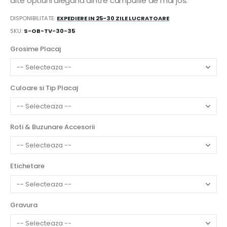
alte optiuni alegand dintre campurile de mai jos:
DISPONIBILITATE:
EXPEDIERE IN 25-30 ZILE LUCRATOARE
SKU
S-OB-TV-30-35
Grosime Placaj
Culoare si Tip Placaj
Roti & Buzunare Accesorii
Etichetare
Gravura