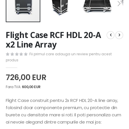
Skip
Flight Case RCF HDL 20-A
to
the
x2 Line Array
beginning
of
Fii primul care adauga un review pentru acest
the
produs
images
gallery
726,00 EUR
600,00 EUR
Flight Case construit pentru 2x RCF HDL 20-A line array,
folosind doar componente premium, cu protectie din
burete cu densitate mare si roti. Il poti personaliza cum
ai nevoie alegand dintre campurile de mai jos: