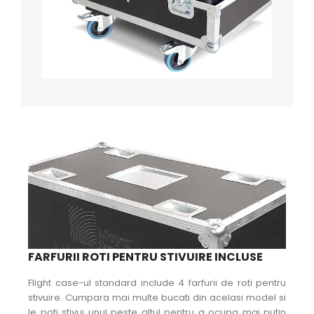
FARFURII ROTI PENTRU STIVUIRE INCLUSE
Flight case-ul standard include 4 farfurii de roti pentru
stivuire. Cumpara mai multe bucati din acelasi model si
le poti stivui unul peste altul pentru a ocupa mai putin