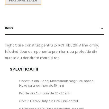
PERSONALIZEAZA
INFO
Flight Case construit pentru 2x RCF HDL 20-A line array,
folosind doar componente premium, cu protectie din
burete cu densitate mare si roti.
SPECIFICATII
Construit din Placaj Mesteacan Negru cu model
Hexa cu grosimea de 10 mm
Profile din Aluminiu de 30×30 mm
Colturi Heavy Duty din Otel Galvanizat
8 Manere Heavy Duty, Incastrate, din Otel