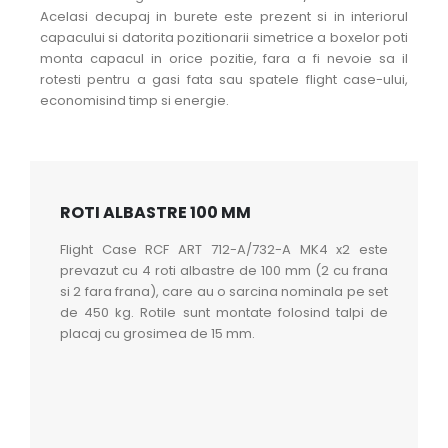
Acelasi decupaj in burete este prezent si in interiorul
capacului si datorita pozitionarii simetrice a boxelor poti
monta capacul in orice pozitie, fara a fi nevoie sa il
rotesti pentru a gasi fata sau spatele flight case-ului,
economisind timp si energie.
ROTI ALBASTRE 100 MM
Flight Case RCF ART 712-A/732-A MK4 x2 este
prevazut cu 4 roti albastre de 100 mm (2 cu frana
si 2 fara frana), care au o sarcina nominala pe set
de 450 kg. Rotile sunt montate folosind talpi de
placaj cu grosimea de 15 mm.