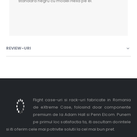
standard negru cu model Hexa pe el.
REVIEW-URI
Flight case-uri si rack-uri fabricate in Romania
de eXtreme Case, folosind doar componente
premium de la Adam Hall si Penn Elcom. Punem
pe primul loc satisfactia ta, iti ascultam dorintele
si iti oferim cele mai potrivite solutii la cel mai bun pret.