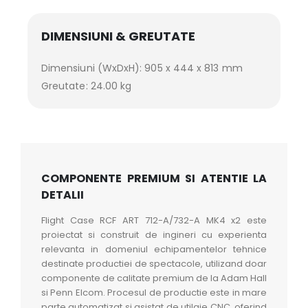
DIMENSIUNI & GREUTATE
Dimensiuni (WxDxH): 905 x 444 x 813 mm
Greutate: 24.00 kg
COMPONENTE PREMIUM SI ATENTIE LA
DETALII
Flight Case RCF ART 712-A/732-A MK4 x2 este
proiectat si construit de ingineri cu experienta
relevanta in domeniul echipamentelor tehnice
destinate productiei de spectacole, utilizand doar
componente de calitate premium de la Adam Hall
si Penn Elcom. Procesul de productie este in mare
parte automatizat si asistat de utilaje CNC, oferind