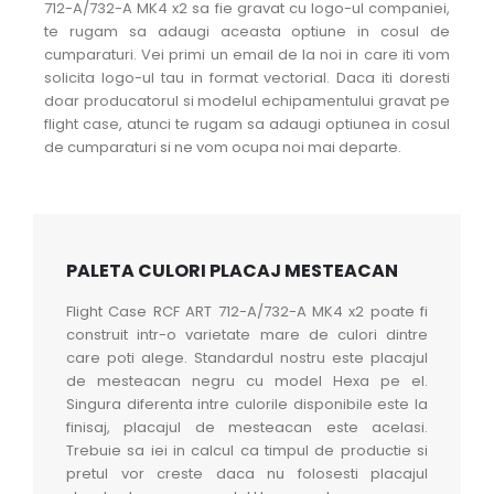
712-A/732-A MK4 x2 sa fie gravat cu logo-ul companiei,
te rugam sa adaugi aceasta optiune in cosul de
cumparaturi. Vei primi un email de la noi in care iti vom
solicita logo-ul tau in format vectorial. Daca iti doresti
doar producatorul si modelul echipamentului gravat pe
flight case, atunci te rugam sa adaugi optiunea in cosul
de cumparaturi si ne vom ocupa noi mai departe.
PALETA CULORI PLACAJ MESTEACAN
Flight Case RCF ART 712-A/732-A MK4 x2 poate fi
construit intr-o varietate mare de culori dintre
care poti alege. Standardul nostru este placajul
de mesteacan negru cu model Hexa pe el.
Singura diferenta intre culorile disponibile este la
finisaj, placajul de mesteacan este acelasi.
Trebuie sa iei in calcul ca timpul de productie si
pretul vor creste daca nu folosesti placajul