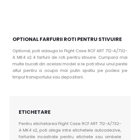
OPTIONAL FARFURII ROTI PENTRU STIVUIRE
Optional, poti adauga la Flight Case RCF ART 712-A/732-
A MK4 x2 4 farfurii de roti pentru stivuire. Cumpara mai
multe bucati din acelasi model si le poti stivui unul peste
altul pentru a ocupa mai putin spatiu pe podea pe
timpul transportului sau depozitarii.
ETICHETARE
Pentru etichetarea Flight Case RCF ART 712-A/732-
A MK4 x2, poti alege intre etichetele autoadezive,
farfuriile incastrate pentru etichete sau ambele