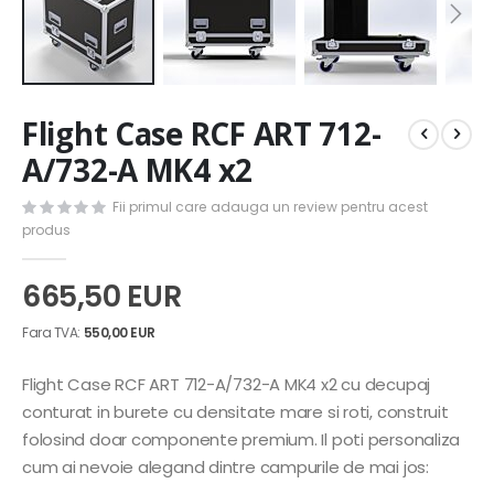
Skip
Flight Case RCF ART 712-
to
the
A/732-A MK4 x2
beginning
of
Fii primul care adauga un review pentru acest
the
produs
images
gallery
665,50 EUR
550,00 EUR
Flight Case RCF ART 712-A/732-A MK4 x2 cu decupaj
conturat in burete cu densitate mare si roti, construit
folosind doar componente premium. Il poti personaliza
cum ai nevoie alegand dintre campurile de mai jos: