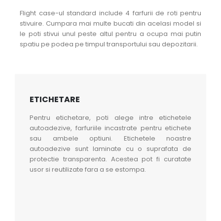
Flight case-ul standard include 4 farfurii de roti pentru
stivuire. Cumpara mai multe bucati din acelasi model si
le poti stivui unul peste altul pentru a ocupa mai putin
spatiu pe podea pe timpul transportului sau depozitarii.
ETICHETARE
Pentru etichetare, poti alege intre etichetele
autoadezive, farfuriile incastrate pentru etichete
sau ambele optiuni. Etichetele noastre
autoadezive sunt laminate cu o suprafata de
protectie transparenta. Acestea pot fi curatate
usor si reutilizate fara a se estompa.