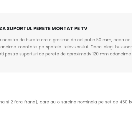
ZA SUPORTUL PERETE MONTAT PE TV
 noastra de burete are o grosime de cel putin 50 mm, ceea ce 
cime montate pe spatele televizorului. Daca alegi buzunarele
poti pastra suporturi de perete de aproximativ 120 mm adancime 
na si 2 fara frana), care au o sarcina nominala pe set de 450 kg