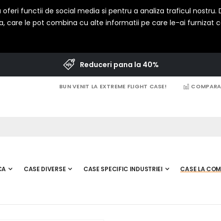
oferi functii de social media si pentru a analiza traficul nostru
a, care le pot combina cu alte informatii pe care le-ai furnizat cat
Reduceri pana la 40%
BUN VENIT LA EXTREME FLIGHT CASE!
COMPARAT
CA
CASE DIVERSE
CASE SPECIFIC INDUSTRIEI
CASE LA CO