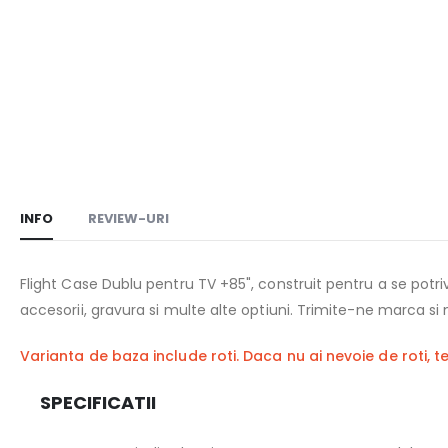
the
images
gallery
INFO
REVIEW-URI
Flight Case Dublu pentru TV +85", construit pentru a se potri
accesorii, gravura si multe alte optiuni. Trimite-ne marca si
Varianta de baza include roti. Daca nu ai nevoie de roti, t
SPECIFICATII