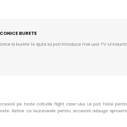
 CONICE BURETE
onice la burete te ajuta sa poti introduce mai usor TV-ul inauntru
esorii pe toate colturile flight case-ului. Le poti folosi pent
perete. Retine ca buzunarele pentru accesorii adauga aproxima