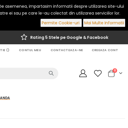
. De asemenea, impartasim informatii despre utilizarea site-ului
re ei sau pe care le-au colectat din utilizarea serviciilor lor.
Permite Cookie-uri
Mai Multe Informatii
Rating 5 Stele pe Google & Facebook
IE (
)
CONTUL MEU
CONTACTEAZA-NE
CREEAZA CONT
articole
0
Cart
MANDA