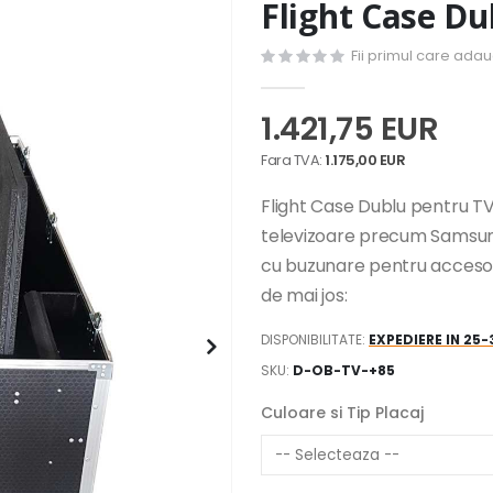
Flight Case Du
Fii primul care ada
1.421,75 EUR
1.175,00 EUR
Flight Case Dublu pentru TV 
televizoare precum Samsung, 
cu buzunare pentru accesori
de mai jos:
DISPONIBILITATE:
EXPEDIERE IN 25
SKU
D-OB-TV-+85
Culoare si Tip Placaj