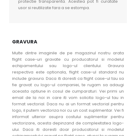
protectie transparenta. Acestea pot fi curatate
usor si reutilizate fara a se estompa.
GRAVURA
Multe dintre imaginile de pe magazinul nostru arata
flight case-uri gravate cu producatorul si modelul
echipamentului sau logo-ul clientului. Gravura
respectiva este optionala, flight case-ul standard nu
include gravura. Daca iti doresti ca flight case-ul tau sa
fie gravat cu logo-ul companiei, te rugam sa adaugi
aceasta optiune in cosul de cumparaturi. Vei primi un
email de la noi in care iti vom solicita logo-ul tau in
format vectorial. Daca nu ai un format vectorial pentru
logo, il putem vectoriza noi cu un cost suplimentar. Vei fi
informat ulterior asupra costului suplimentar pentru
vectorizare, acesta depinzand de complexitatea logo-
ului. Daca iti doresti doar producatorul si modelul
echipamentului gravat pe flight case, atunci te rugam sa