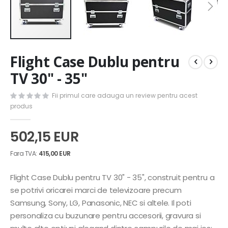
Skip
Flight Case Dublu pentru
to
the
TV 30" - 35"
beginning
of
Fii primul care adauga un review pentru acest
the
produs
images
gallery
502,15 EUR
415,00 EUR
Flight Case Dublu pentru TV 30" - 35", construit pentru a
se potrivi oricarei marci de televizoare precum
Samsung, Sony, LG, Panasonic, NEC si altele. Il poti
personaliza cu buzunare pentru accesorii, gravura si