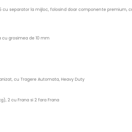
5 cu separator la mijloc, folosind doar componente premium, cu 
xa cu grosimea de 10 mm
t
alvanizat, cu Tragere Automata, Heavy Duty
), 2 cu Frana si 2 fara Frana