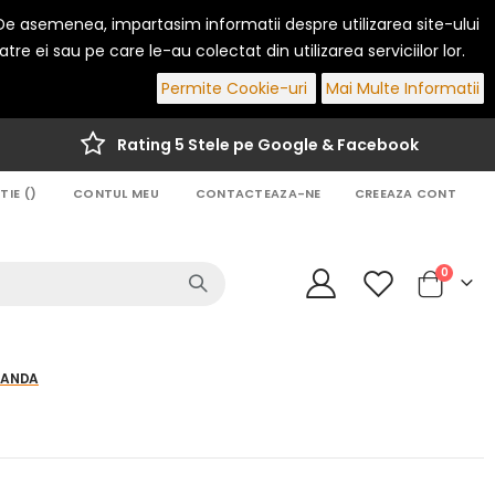
. De asemenea, impartasim informatii despre utilizarea site-ului
re ei sau pe care le-au colectat din utilizarea serviciilor lor.
Permite Cookie-uri
Mai Multe Informatii
Rating 5 Stele pe Google & Facebook
IE (
)
CONTUL MEU
CONTACTEAZA-NE
CREEAZA CONT
articole
0
Cart
MANDA