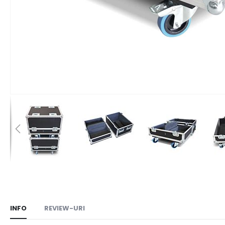
Skip
to
the
beginning
INFO
REVIEW-URI
of