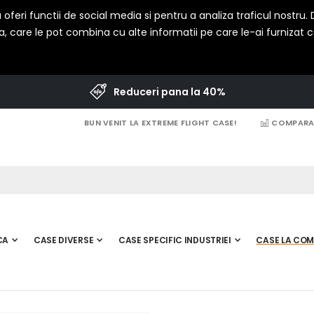
oferi functii de social media si pentru a analiza traficul nostru
a, care le pot combina cu alte informatii pe care le-ai furnizat cat
Reduceri pana la 40%
BUN VENIT LA EXTREME FLIGHT CASE!
COMPARAT
CA
CASE DIVERSE
CASE SPECIFIC INDUSTRIEI
CASE LA CO