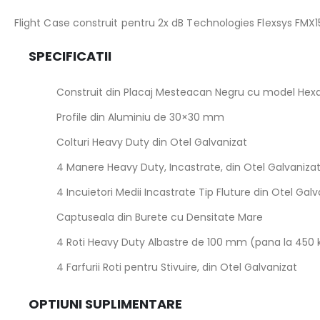
the
images
Flight Case construit pentru 2x dB Technologies Flexsys FMX1
gallery
SPECIFICATII
Construit din Placaj Mesteacan Negru cu model He
Profile din Aluminiu de 30×30 mm
Colturi Heavy Duty din Otel Galvanizat
4 Manere Heavy Duty, Incastrate, din Otel Galvaniza
4 Incuietori Medii Incastrate Tip Fluture din Otel G
Captuseala din Burete cu Densitate Mare
4 Roti Heavy Duty Albastre de 100 mm (pana la 450 kg
4 Farfurii Roti pentru Stivuire, din Otel Galvanizat
OPTIUNI SUPLIMENTARE