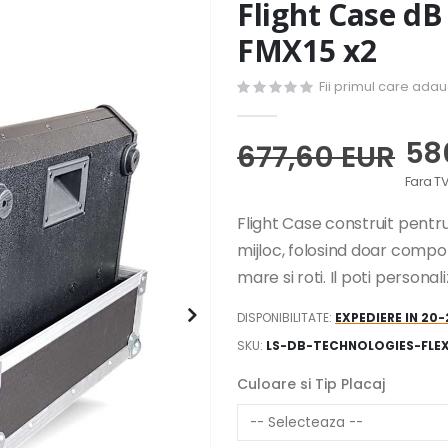
Flight Case dB
FMX15 x2
Fii primul care ada
58
677,60 EUR
Flight Case construit pentr
mijloc, folosind doar comp
mare si roti. Il poti person
DISPONIBILITATE:
EXPEDIERE IN 20
SKU
LS-DB-TECHNOLOGIES-FLE
Culoare si Tip Placaj