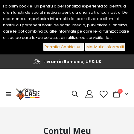
Folosim cookie-uri pentru a personaliza experienta ta, pentru a
oferi functii de social media si pentru a analiza traficul nostru. De
asemenea, impartasim informatii despre utilizarea site-ului
nostru cu partenerii nostri de social media, publicitate si analiza,
care le pot combina cu alte informatii pe care le-ai furnizat catre
ei sau pe care le-au colectat din utilizarea serviciilor lor.
Permite Cookie-uri
Mai Multe Informatii
Livram in Romania, UE & UK
articole
0
Comutare
Cart
in
navigare
Contul Meu