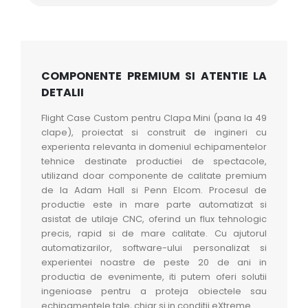
COMPONENTE PREMIUM SI ATENTIE LA
DETALII
Flight Case Custom pentru Clapa Mini (pana la 49
clape), proiectat si construit de ingineri cu
experienta relevanta in domeniul echipamentelor
tehnice destinate productiei de spectacole,
utilizand doar componente de calitate premium
de la Adam Hall si Penn Elcom. Procesul de
productie este in mare parte automatizat si
asistat de utilaje CNC, oferind un flux tehnologic
precis, rapid si de mare calitate. Cu ajutorul
automatizarilor, software-ului personalizat si
experientei noastre de peste 20 de ani in
productia de evenimente, iti putem oferi solutii
ingenioase pentru a proteja obiectele sau
echipamentele tale, chiar si in conditii eXtreme.