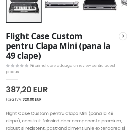
Skip
Flight Case Custom
to
the
pentru Clapa Mini (pana la
beginning
49 clape)
of
the
images
Fii primul care adauga un review pentru acest
gallery
produs
387,20 EUR
320,00 EUR
Flight Case Custom pentru Clapa Mini (pana la 49
clape), construit folosind doar componente premium,
robust si rezistent, pastrand dimensiunile exterioarea si