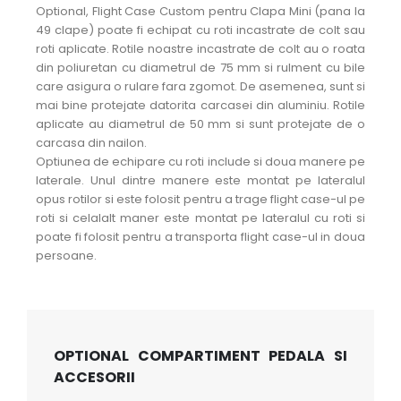
Optional, Flight Case Custom pentru Clapa Mini (pana la
49 clape) poate fi echipat cu roti incastrate de colt sau
roti aplicate. Rotile noastre incastrate de colt au o roata
din poliuretan cu diametrul de 75 mm si rulment cu bile
care asigura o rulare fara zgomot. De asemenea, sunt si
mai bine protejate datorita carcasei din aluminiu. Rotile
aplicate au diametrul de 50 mm si sunt protejate de o
carcasa din nailon.
Optiunea de echipare cu roti include si doua manere pe
laterale. Unul dintre manere este montat pe lateralul
opus rotilor si este folosit pentru a trage flight case-ul pe
roti si celalalt maner este montat pe lateralul cu roti si
poate fi folosit pentru a transporta flight case-ul in doua
persoane.
OPTIONAL COMPARTIMENT PEDALA SI
ACCESORII