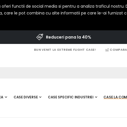
oferi functii de social media si pentru a analiza traficul nostru
a, care le pot combina cu alte informatii pe care le-ai furnizat cat
Reduceri pana la 40%
BUN VENIT LA EXTREME FLIGHT CASE!
COMPARAT
CA
CASE DIVERSE
CASE SPECIFIC INDUSTRIEI
CASE LA CO