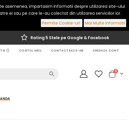
. De asemenea, impartasim informatii despre utilizarea site-ului
re ei sau pe care le-au colectat din utilizarea serviciilor lor.
Permite Cookie-uri
Mai Multe Informatii
Rating 5 Stele pe Google & Facebook
IE (
)
CONTUL MEU
CONTACTEAZA-NE
CREEAZA CONT
articole
0
Cart
MANDA